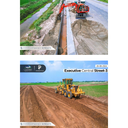
3.png