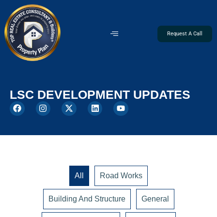
Request A Call
LSC DEVELOPMENT UPDATES
All
Road Works
Building And Structure
General